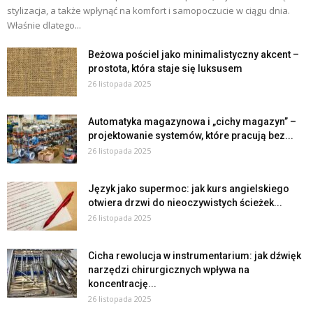
stylizacja, a także wpłynąć na komfort i samopoczucie w ciągu dnia.
Właśnie dlatego...
Beżowa pościel jako minimalistyczny akcent –
prostota, która staje się luksusem
26 listopada 2025
Automatyka magazynowa i „cichy magazyn” –
projektowanie systemów, które pracują bez...
26 listopada 2025
Język jako supermoc: jak kurs angielskiego
otwiera drzwi do nieoczywistych ścieżek...
26 listopada 2025
Cicha rewolucja w instrumentarium: jak dźwięk
narzędzi chirurgicznych wpływa na
koncentrację...
26 listopada 2025