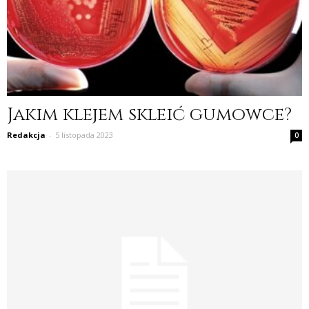
Jakim klejem skleić gumowce?
Redakcja
-
5 listopada 2023
0