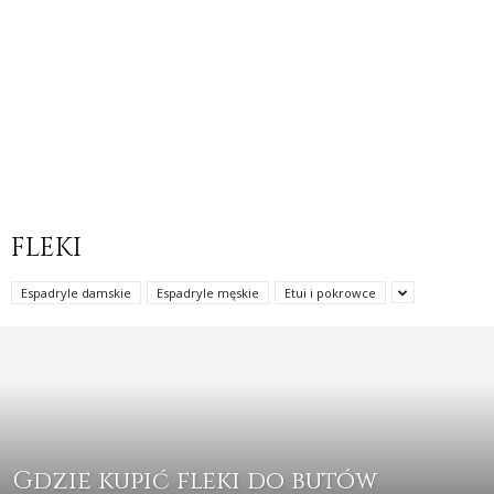
FLEKI
Espadryle damskie
Espadryle męskie
Etui i pokrowce
Gdzie kupić fleki do butów