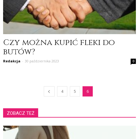
Czy można kupić fleki do
butów?
Redakcja
-
30 października 2023
0
4
5
6
ZOBACZ TEŻ