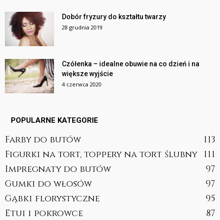
Dobór fryzury do kształtu twarzy
28 grudnia 2019
Czółenka – idealne obuwie na co dzień i na
większe wyjście
4 czerwca 2020
POPULARNE KATEGORIE
Farby do butów
113
Figurki na tort, toppery na tort ślubny
111
Impregnaty do butów
97
Gumki do włosów
97
Gąbki florystyczne
95
Etui i pokrowce
87