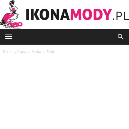
IkonaMody.pl
Strona główna
Moda
Fleki