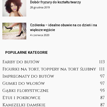
Dobór fryzury do kształtu twarzy
28 grudnia 2019
Czółenka – idealne obuwie na co dzień i na
większe wyjście
4 czerwca 2020
POPULARNE KATEGORIE
Farby do butów
113
Figurki na tort, toppery na tort ślubny
111
Impregnaty do butów
97
Gumki do włosów
97
Gąbki florystyczne
95
Etui i pokrowce
87
Kamizelki damskie
87