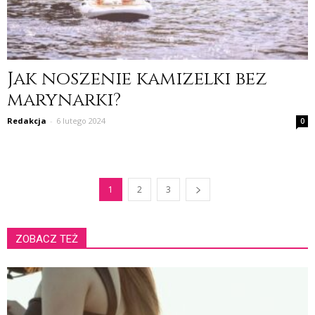
Jak noszenie kamizelki bez
marynarki?
Redakcja
-
6 lutego 2024
0
1
2
3
ZOBACZ TEŻ