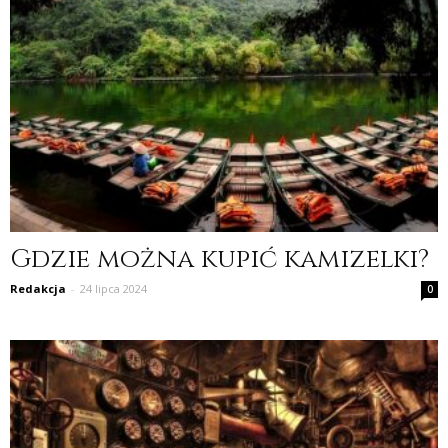
Gdzie można kupić kamizelki?
Redakcja
-
24 lipca 2024
0