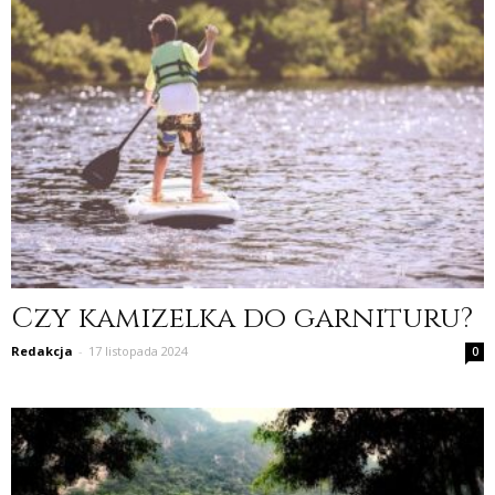
Czy kamizelka do garnituru?
Redakcja
-
17 listopada 2024
0