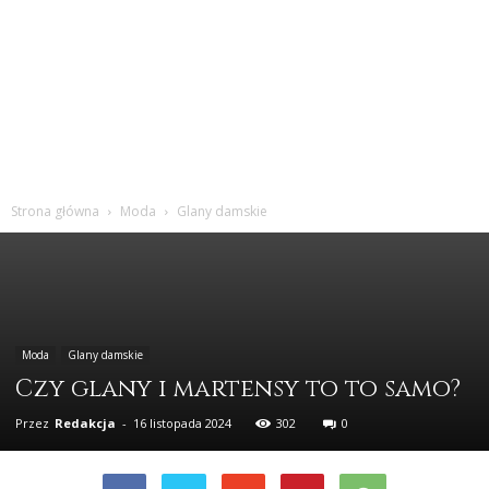
Strona główna
Moda
Glany damskie
Moda
Glany damskie
Czy glany i martensy to to samo?
Przez
Redakcja
-
16 listopada 2024
302
0