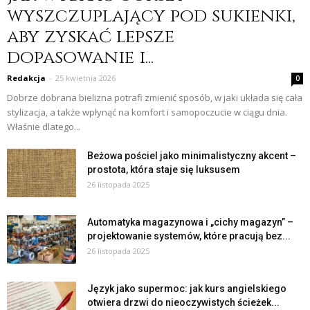
wyszczuplający pod sukienki,
aby zyskać lepsze
dopasowanie i...
Redakcja
-
25 kwietnia 2026
0
Dobrze dobrana bielizna potrafi zmienić sposób, w jaki układa się cała
stylizacja, a także wpłynąć na komfort i samopoczucie w ciągu dnia.
Właśnie dlatego...
Beżowa pościel jako minimalistyczny akcent –
prostota, która staje się luksusem
26 listopada 2025
Automatyka magazynowa i „cichy magazyn” –
projektowanie systemów, które pracują bez...
26 listopada 2025
Język jako supermoc: jak kurs angielskiego
otwiera drzwi do nieoczywistych ścieżek...