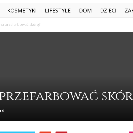
KOSMETYKI
LIFESTYLE
DOM
DZIECI
ZA
na przefarbować skórę?
przefarbować skór
0