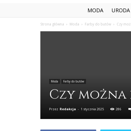
MODA
URODA
Strona główna
Moda
Farby do butów
Czy moż
Moda
Farby do butów
Czy można 
Przez
Redakcja
-
1 stycznia 2025
286