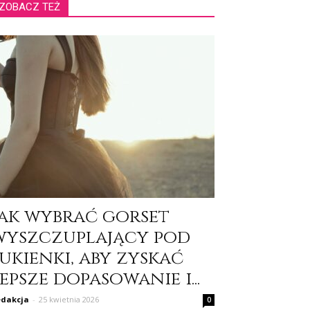
ZOBACZ TEŻ
Jak wybrać gorset
wyszczuplający pod
ukienki, aby zyskać
epsze dopasowanie i...
dakcja
-
25 kwietnia 2026
0