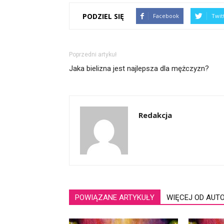
PODZIEL SIĘ
Facebook
Twit
Poprzedni artykuł
Jaka bielizna jest najlepsza dla mężczyzn?
Redakcja
POWIĄZANE ARTYKUŁY
WIĘCEJ OD AUT