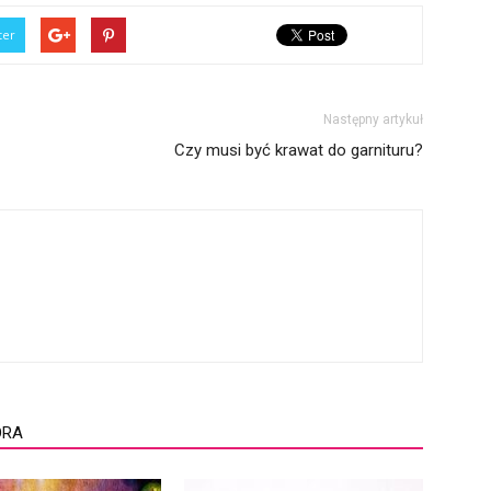
ter
Następny artykuł
Czy musi być krawat do garnituru?
ORA