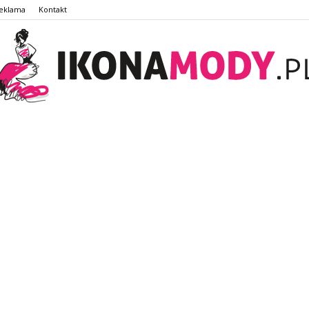
eklama
Kontakt
IkonaMody.pl