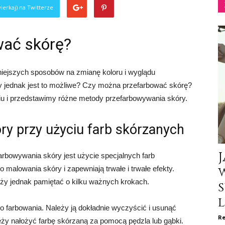
ierkaj) na Twitterze
wać skórę?
niejszych sposobów na zmianę koloru i wyglądu
y jednak jest to możliwe? Czy można przefarbować skórę?
iu i przedstawimy różne metody przefarbowywania skóry.
ry przy użyciu farb skórzanych
rbowywania skóry jest użycie specjalnych farb
 malowania skóry i zapewniają trwałe i trwałe efekty.
eży jednak pamiętać o kilku ważnych krokach.
s
l
 farbowania. Należy ją dokładnie wyczyścić i usunąć
Re
leży nałożyć farbę skórzaną za pomocą pędzla lub gąbki.