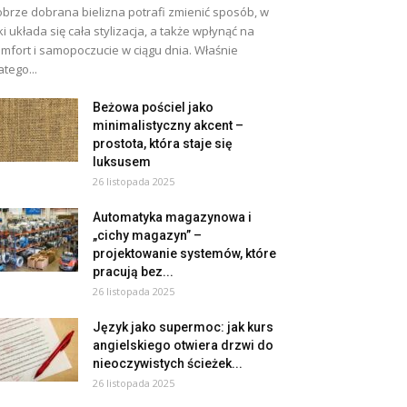
brze dobrana bielizna potrafi zmienić sposób, w
ki układa się cała stylizacja, a także wpłynąć na
mfort i samopoczucie w ciągu dnia. Właśnie
atego...
Beżowa pościel jako
minimalistyczny akcent –
prostota, która staje się
luksusem
26 listopada 2025
Automatyka magazynowa i
„cichy magazyn” –
projektowanie systemów, które
pracują bez...
26 listopada 2025
Język jako supermoc: jak kurs
angielskiego otwiera drzwi do
nieoczywistych ścieżek...
26 listopada 2025