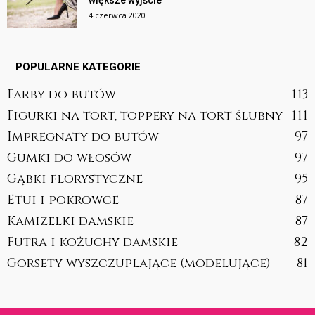
większe wyjście
4 czerwca 2020
POPULARNE KATEGORIE
Farby do butów
113
Figurki na tort, toppery na tort ślubny
111
Impregnaty do butów
97
Gumki do włosów
97
Gąbki florystyczne
95
Etui i pokrowce
87
Kamizelki damskie
87
Futra i kożuchy damskie
82
Gorsety wyszczuplające (modelujące)
81