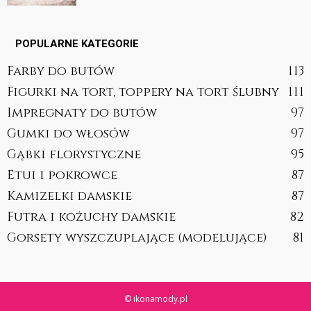
POPULARNE KATEGORIE
Farby do butów
113
Figurki na tort, toppery na tort ślubny
111
Impregnaty do butów
97
Gumki do włosów
97
Gąbki florystyczne
95
Etui i pokrowce
87
Kamizelki damskie
87
Futra i kożuchy damskie
82
Gorsety wyszczuplające (modelujące)
81
© ikonamody.pl