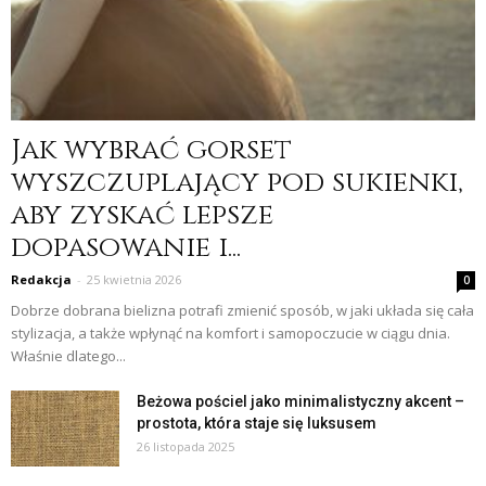
Jak wybrać gorset
wyszczuplający pod sukienki,
aby zyskać lepsze
dopasowanie i...
Redakcja
-
25 kwietnia 2026
0
Dobrze dobrana bielizna potrafi zmienić sposób, w jaki układa się cała
stylizacja, a także wpłynąć na komfort i samopoczucie w ciągu dnia.
Właśnie dlatego...
Beżowa pościel jako minimalistyczny akcent –
prostota, która staje się luksusem
26 listopada 2025