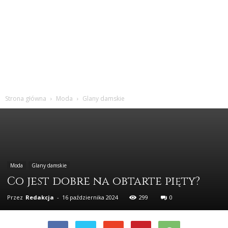
Strona główna
Moda
Glany damskie
Moda
Glany damskie
Co jest dobre na obtarte pięty?
Przez
Redakcja
-
16 października 2024
299
0