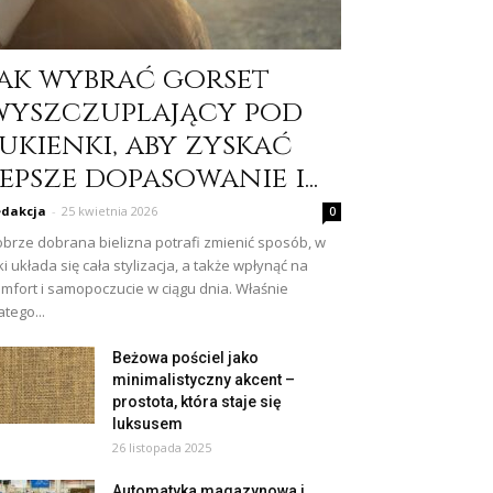
Jak wybrać gorset
wyszczuplający pod
ukienki, aby zyskać
epsze dopasowanie i...
dakcja
-
25 kwietnia 2026
0
brze dobrana bielizna potrafi zmienić sposób, w
ki układa się cała stylizacja, a także wpłynąć na
mfort i samopoczucie w ciągu dnia. Właśnie
atego...
Beżowa pościel jako
minimalistyczny akcent –
prostota, która staje się
luksusem
26 listopada 2025
Automatyka magazynowa i