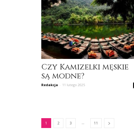
Czy Kamizelki męskie
są modne?
Redakcja
-
11 lutego 2025
...
1
2
3
11