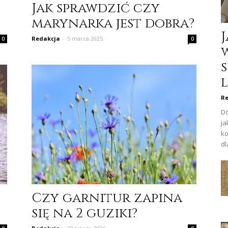
Jak sprawdzić czy
marynarka jest dobra?
Redakcja
-
5 marca 2025
0
0
s
l
Re
Do
ja
ko
dl
Czy garnitur zapina
się na 2 guziki?