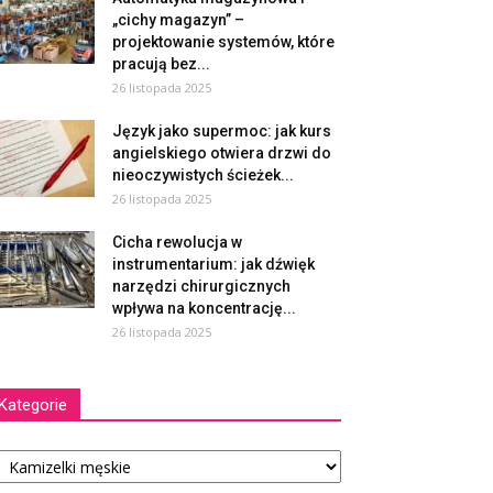
„cichy magazyn” –
projektowanie systemów, które
pracują bez...
26 listopada 2025
Język jako supermoc: jak kurs
angielskiego otwiera drzwi do
nieoczywistych ścieżek...
26 listopada 2025
Cicha rewolucja w
instrumentarium: jak dźwięk
narzędzi chirurgicznych
wpływa na koncentrację...
26 listopada 2025
Kategorie
tegorie