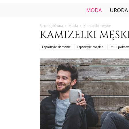
MODA
URODA
Strona główna
Moda
Kamizelki męskie
KAMIZELKI MĘSK
Espadryle damskie
Espadryle męskie
Etui i pokro
Figurki na tort, toppery na tort ślubny