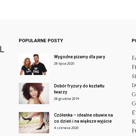
POPULARNE POSTY
P
Wygodne piżamy dla pary
F
28 lipca 2020
F
ś
I
Dobór fryzury do kształtu
twarzy
G
28 grudnia 2019
G
E
Czółenka – idealne obuwie na
K
co dzień i na większe wyjście
4 czerwca 2020
F