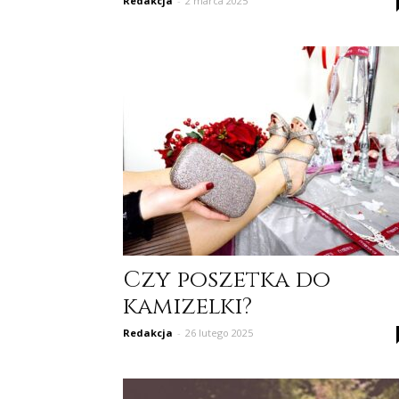
Redakcja
-
2 marca 2025
Czy poszetka do
kamizelki?
Redakcja
-
26 lutego 2025