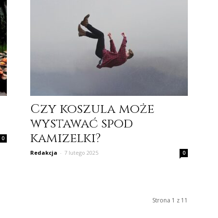
Czy koszula może
wystawać spod
kamizelki?
0
Redakcja
-
7 lutego 2025
0
Strona 1 z 11