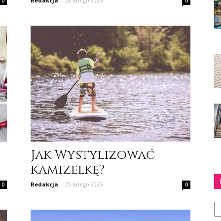
Redakcja
-
28 lutego 2025
0
0
Jak Wystylizować
kamizelkę?
Redakcja
-
25 lutego 2025
0
0
Ka