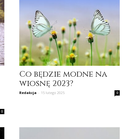
Co będzie modne na
wiosnę 2023?
Redakcja
-
15 lutego 2025
0
0