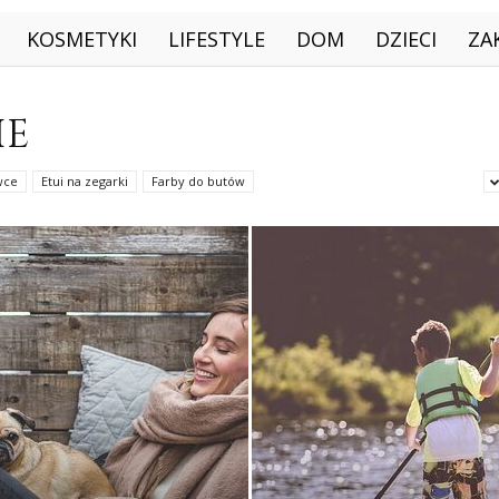
KOSMETYKI
LIFESTYLE
DOM
DZIECI
ZA
IE
wce
Etui na zegarki
Farby do butów